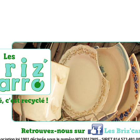
ociation loi 1901 déclarée sous le numéro W332017905 - SIRET 814 573 481 0